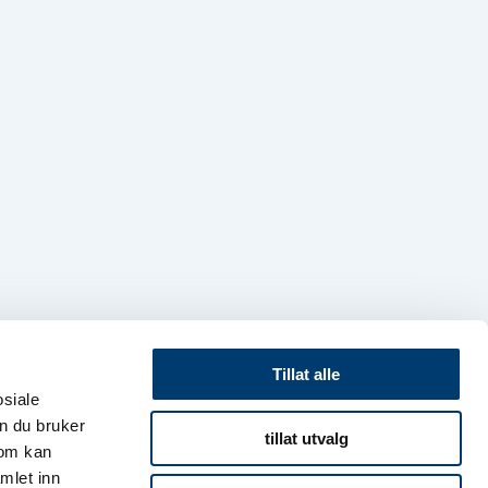
Tillat alle
osiale
n du bruker
tillat utvalg
som kan
mlet inn