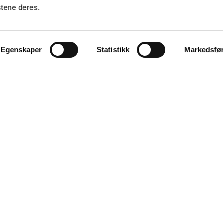
stene deres.
Egenskaper
Statistikk
Markedsfø
KONTAKT OSS
Alta Næringsforening
Markedsgata 3
3 etg. kunnskapsparken
9510 Alta
E-post:
kjetil@anf.no
Telefon: 900 85 568
E-post:
tora@anf.no
Telefon: 994 03 171