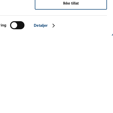
Ikke tillat
ring
Detaljer
INFORMASJON
Personvernserklæring
Cookies informasjon