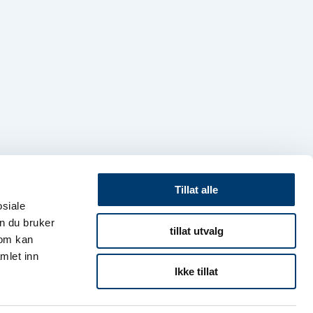
Tillat alle
osiale
n du bruker
tillat utvalg
som kan
mlet inn
Ikke tillat