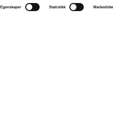
Egenskaper
Statistikk
Markedsfø
KONTAKT OSS
Alta Næringsforening
Markedsgata 3
3 etg. kunnskapsparken
9510 Alta
E-post:
kjetil@anf.no
Telefon: 900 85 568
E-post:
tora@anf.no
Telefon: 994 03 171
Getynet CMS
| Webdesign og webutvikling av
DCode