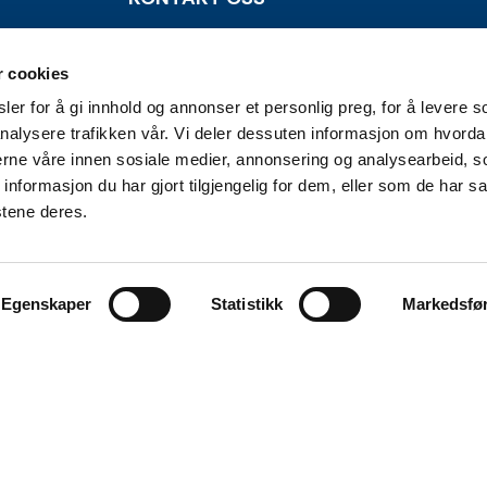
Alta Næringsforening
Markedsgata 3
r cookies
3 etg. kunnskapsparken
er for å gi innhold og annonser et personlig preg, for å levere s
9510 Alta
nalysere trafikken vår. Vi deler dessuten informasjon om hvorda
nerne våre innen sosiale medier, annonsering og analysearbeid, 
E-post:
kjetil@anf.no
formasjon du har gjort tilgjengelig for dem, eller som de har sa
Telefon: 900 85 568
stene deres.
E-post:
tora@anf.no
Telefon: 994 03 171
Egenskaper
Statistikk
Markedsfø