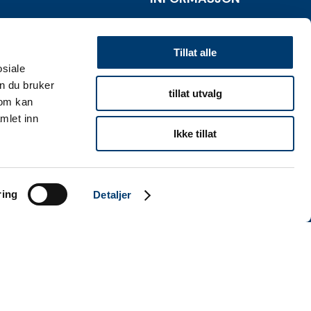
Personvernserklæring
Tillat alle
Cookies informasjon
osiale
n du bruker
tillat utvalg
som kan
mlet inn
Ikke tillat
ring
Detaljer