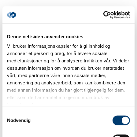
Postadresse
Postboks 836, 9488 Harstad
Denne nettsiden anvender cookies
Nettside
Vi bruker informasjonskapsler for å gi innhold og
Besøk nettside
annonser et personlig preg, for å levere sosiale
mediefunksjoner og for å analysere trafikken vår. Vi deler
Ta kontakt
dessuten informasjon om hvordan du bruker nettstedet
Send en e-post
vårt, med partnerne våre innen sosiale medier,
annonsering og analysearbeid, som kan kombinere den
75800800
med annen informasjon du har gjort tilgjengelig for dem,
eller som de har samlet inn gjennom din bruk av
tjenestene deres.
Er dette din bedriftsprofil?
Klikk her for å be om redigeringstilgang
Samtykkevalg
Nødvendig