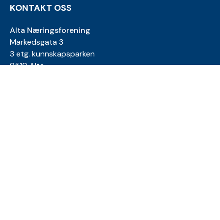
KONTAKT OSS
Alta Næringsforening
Markedsgata 3
3 etg. kunnskapsparken
9510 Alta
E-post:
kjetil@anf.no
Telefon: 900 85 568
E-post:
tora@anf.no
Telefon: 994 03 171