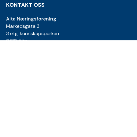
KONTAKT OSS
Alta Næringsforening
Markedsgata 3
3 etg. kunnskapsparken
9510 Alta
E-post:
kjetil@anf.no
Telefon: 900 85 568
E-post:
tora@anf.no
Telefon: 994 03 171