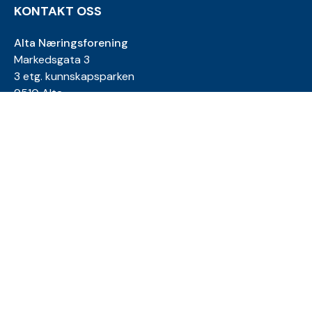
KONTAKT OSS
Alta Næringsforening
Markedsgata 3
3 etg. kunnskapsparken
9510 Alta
E-post:
kjetil@anf.no
Telefon: 900 85 568
E-post:
tora@anf.no
Telefon: 994 03 171