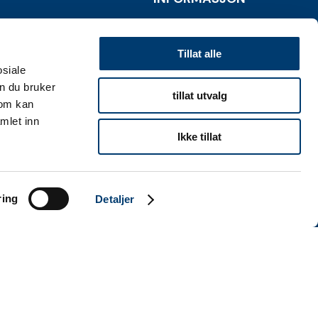
Personvernserklæring
Tillat alle
Cookies informasjon
osiale
n du bruker
tillat utvalg
som kan
mlet inn
Ikke tillat
ring
Detaljer