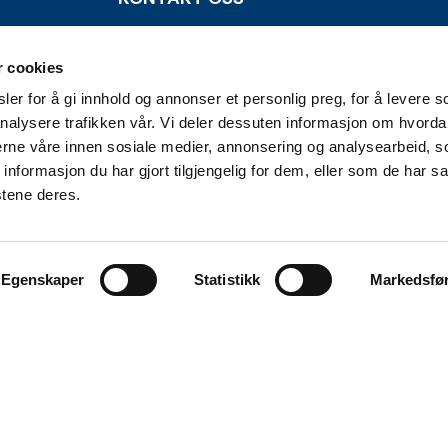
Alta Næringsforening
Markedsgata 3
r cookies
3 etg. kunnskapsparken
er for å gi innhold og annonser et personlig preg, for å levere s
9510 Alta
nalysere trafikken vår. Vi deler dessuten informasjon om hvorda
nerne våre innen sosiale medier, annonsering og analysearbeid, 
E-post:
kjetil@anf.no
formasjon du har gjort tilgjengelig for dem, eller som de har sa
Telefon: 900 85 568
stene deres.
E-post:
tora@anf.no
Telefon: 994 03 171
Egenskaper
Statistikk
Markedsfø